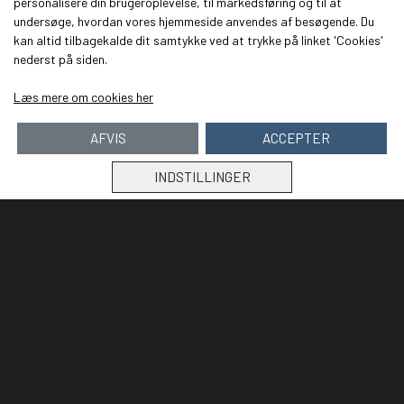
personalisere din brugeroplevelse, til markedsføring og til at
Tilføj til kurv
undersøge, hvordan vores hjemmeside anvendes af besøgende. Du
kan altid tilbagekalde dit samtykke ved at trykke på linket 'Cookies'
nederst på siden.
Læs mere om cookies her
Kontakt:
AFVIS
ACCEPTER
Balslev Tech
INDSTILLINGER
Nørrskovvej 9
4100
Ringsted
Mail: balslevtech@gmail.com
Links
Om os
Salgs- og leveringsbetingelser
Cookies
Fortrydelse og reklamation