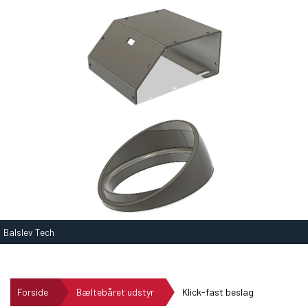
Balslev Tech
Forside
Bæltebåret udstyr
Klick-fast beslag