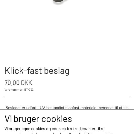
Klick-fast beslag
70,00 DKK
Varenummer: BT-762
Beslaget er udført i UV bestandigt slagfast materiale, beregnet til at tilslu
med Peter Jones kobling.
Vi bruger cookies
Antal
Vi bruger egne cookies og cookies fra tredjeparter til at