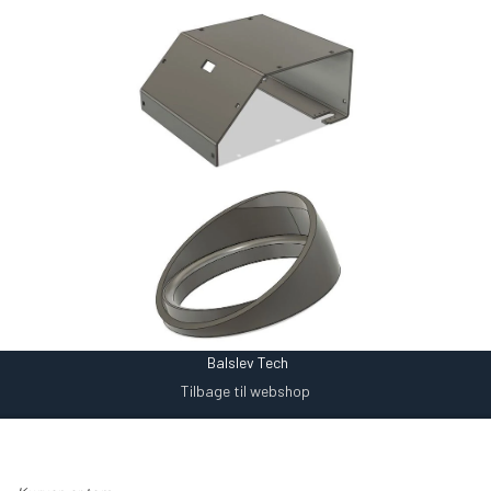
Balslev Tech
Tilbage til webshop