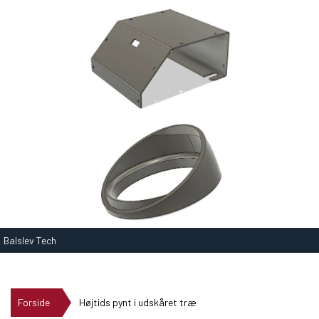
Balslev Tech
Forside
Højtids pynt i udskåret træ