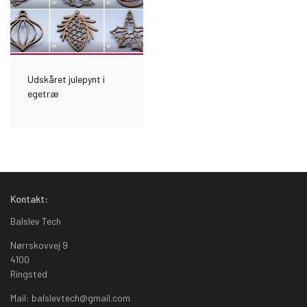
Udskåret julepynt i
egetræ
Kontakt:
Balslev Tech
Nørrskovvej 9
4100
Ringsted
Mail: balslevtech@gmail.com