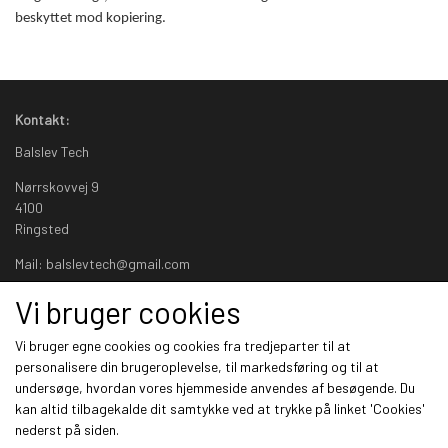
beskyttet mod kopiering.
Kontakt:
Balslev Tech
Nørrskovvej 9
4100
Ringsted
Mail: balslevtech@gmail.com
Vi bruger cookies
Links
Vi bruger egne cookies og cookies fra tredjeparter til at
Om os
personalisere din brugeroplevelse, til markedsføring og til at
Salgs- og leveringsbetingelser
undersøge, hvordan vores hjemmeside anvendes af besøgende. Du
Cookies
kan altid tilbagekalde dit samtykke ved at trykke på linket 'Cookies'
Fortrydelse og reklamation
nederst på siden.
Kunde login