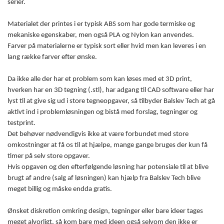
serier.
Materialet der printes i er typisk ABS som har gode termiske og
mekaniske egenskaber, men også PLA og Nylon kan anvendes.
Farver på materialerne er typisk sort eller hvid men kan leveres i en
lang række farver efter ønske.
Da ikke alle der har et problem som kan løses med et 3D print,
hverken har en 3D tegning (.stl), har adgang til CAD software eller har
lyst til at give sig ud i store tegneopgaver, så tilbyder Balslev Tech at gå
aktivt ind i problemløsningen og bistå med forslag, tegninger og
testprint.
Det behøver nødvendigvis ikke at være forbundet med store
omkostninger at få os til at hjælpe, mange gange bruges der kun få
timer på selv store opgaver.
Hvis opgaven og den efterfølgende løsning har potensiale til at blive
brugt af andre (salg af løsningen) kan hjælp fra Balslev Tech blive
meget billig og måske endda gratis.
Ønsket diskretion omkring design, tegninger eller bare ideer tages
meget alvorligt, så kom bare med ideen også selvom den ikke er