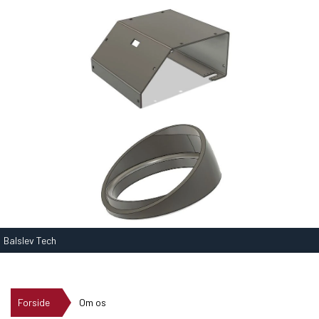
Balslev Tech
Forside
Om os