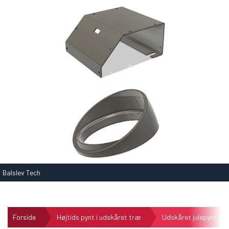
Balslev Tech
Forside
Højtids pynt i udskåret træ
Udskåret julepynt i e