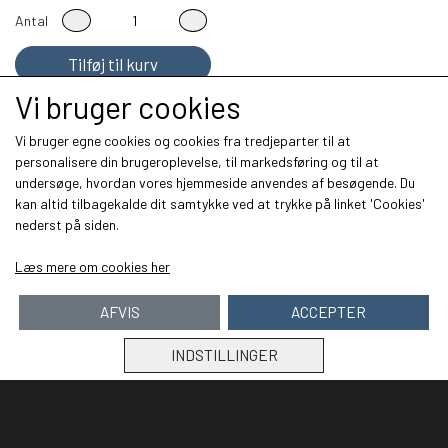
Antal
Tilføj til kurv
Vi bruger cookies
Vi bruger egne cookies og cookies fra tredjeparter til at
personalisere din brugeroplevelse, til markedsføring og til at
undersøge, hvordan vores hjemmeside anvendes af besøgende. Du
Kontakt:
kan altid tilbagekalde dit samtykke ved at trykke på linket 'Cookies'
Balslev Tech
nederst på siden.
Nørrskovvej 9
Læs mere om cookies her
4100
Ringsted
AFVIS
ACCEPTER
Mail: balslevtech@gmail.com
INDSTILLINGER
Links
Om os
Salgs- og leveringsbetingelser