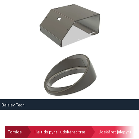
Balslev Tech
Forside
Højtids pynt i udskåret træ
Udskåret julepynt i e