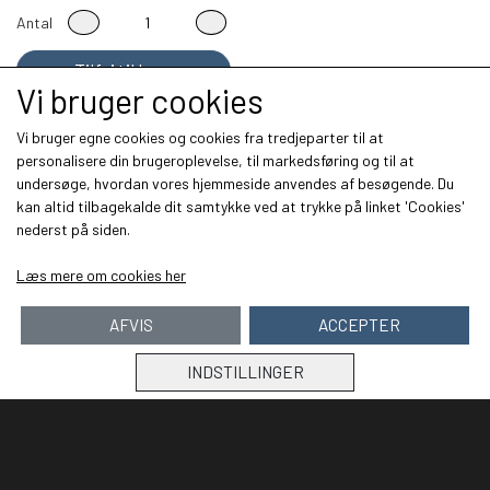
Antal
Tilføj til kurv
Vi bruger cookies
Vi bruger egne cookies og cookies fra tredjeparter til at
personalisere din brugeroplevelse, til markedsføring og til at
undersøge, hvordan vores hjemmeside anvendes af besøgende. Du
Kontakt:
kan altid tilbagekalde dit samtykke ved at trykke på linket 'Cookies'
nederst på siden.
Balslev Tech
Læs mere om cookies her
Nørrskovvej 9
4100
Ringsted
AFVIS
ACCEPTER
Mail: balslevtech@gmail.com
INDSTILLINGER
Links
Om os
Salgs- og leveringsbetingelser