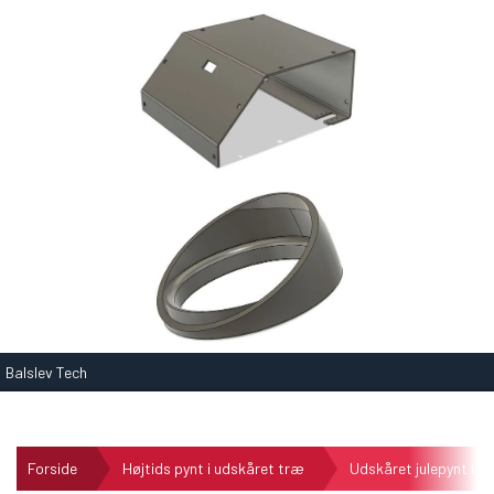
Balslev Tech
Forside
Højtids pynt i udskåret træ
Udskåret julepynt i e