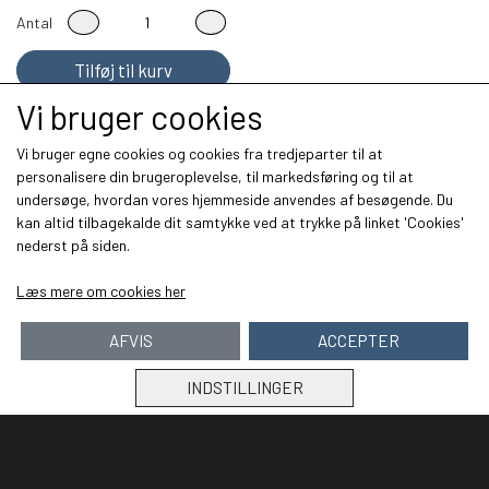
Antal
Tilføj til kurv
Vi bruger cookies
Vi bruger egne cookies og cookies fra tredjeparter til at
personalisere din brugeroplevelse, til markedsføring og til at
undersøge, hvordan vores hjemmeside anvendes af besøgende. Du
Kontakt:
kan altid tilbagekalde dit samtykke ved at trykke på linket 'Cookies'
Balslev Tech
nederst på siden.
Nørrskovvej 9
Læs mere om cookies her
4100
Ringsted
AFVIS
ACCEPTER
Mail: balslevtech@gmail.com
INDSTILLINGER
Links
Om os
Salgs- og leveringsbetingelser